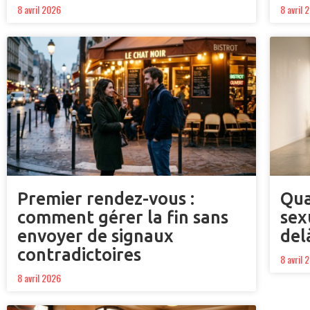
8 avril 2026
8 avril 
Premier rendez-vous :
Qua
comment gérer la fin sans
sex
envoyer de signaux
del
contradictoires
8 avril 
8 avril 2026