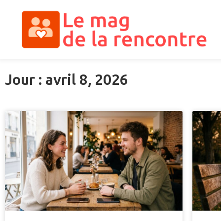
Jour : avril 8, 2026