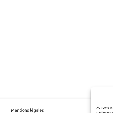
Pour offrir 
Mentions légales
cookies pour