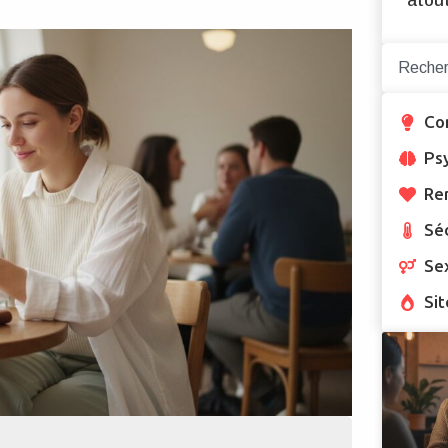
atou
Co
Ps
Re
Sé
Se
Sit