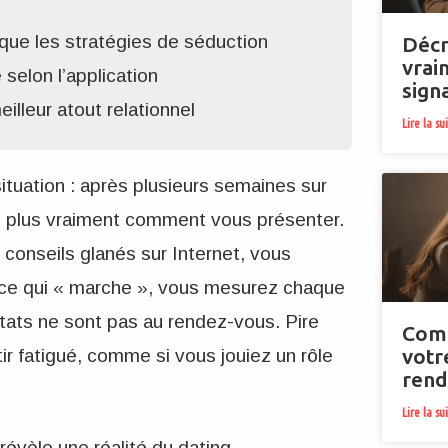
 que les stratégies de séduction
Décr
vrai
selon l’application
sign
illeur atout relationnel
Lire la su
ituation : après plusieurs semaines sur
z plus vraiment comment vous présenter.
conseils glanés sur Internet, vous
 ce qui « marche », vous mesurez chaque
ltats ne sont pas au rendez-vous. Pire
Comm
votr
 fatigué, comme si vous jouiez un rôle
rend
Lire la su
 révèle une réalité du dating