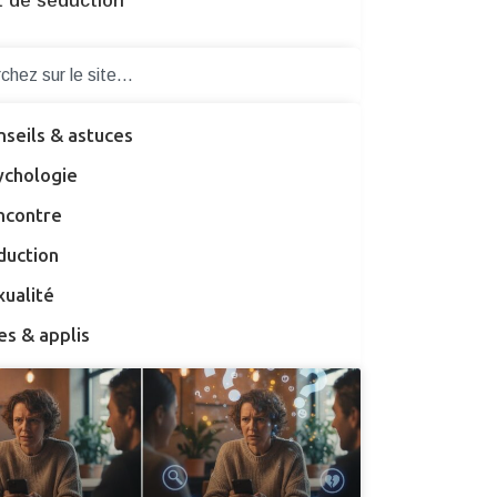
t de séduction
nseils & astuces
ychologie
ncontre
duction
xualité
es & applis