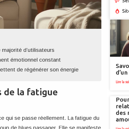
Se
Sit
majorité d’utilisateurs
ement émotionnel constant
Savo
ettent de régénérer son énergie
d’un
Lire la su
 de la fatigue
Pour
rela
des 
r ce qui se passe réellement. La fatigue du
amo
oup de blues passager. Elle se manifeste
Lire la su