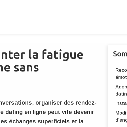
ter la fatigue
Som
ne sans
Recon
émot
Adop
dati
nversations, organiser des rendez-
Insta
e dating en ligne peut vite devenir
Modif
d’en
des échanges superficiels et la