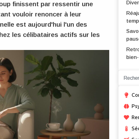
Diver
oup finissent par ressentir une
Réaj
ant vouloir renoncer à leur
temp
elle est aujourd'hui l'un des
Savoi
z les célibataires actifs sur les
paus
Retro
bien-
Co
Ps
Re
Sé