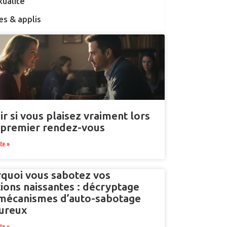
xualité
es & applis
ir si vous plaisez vraiment lors
 premier rendez-vous
ite »
quoi vous sabotez vos
tions naissantes : décryptage
mécanismes d’auto-sabotage
ureux
ite »