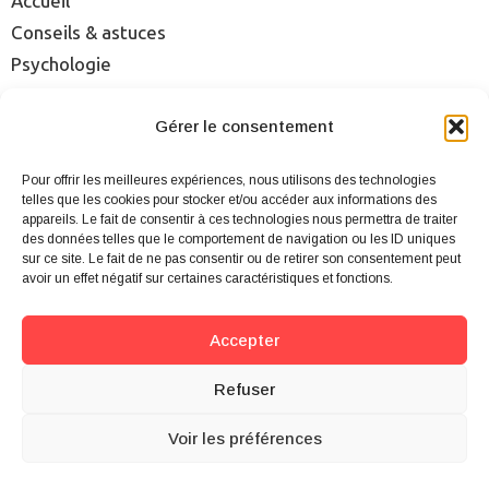
Accueil
Conseils & astuces
Psychologie
Rencontre
Séduction
Gérer le consentement
Sexualité
Pour offrir les meilleures expériences, nous utilisons des technologies
Sites & applis
telles que les cookies pour stocker et/ou accéder aux informations des
appareils. Le fait de consentir à ces technologies nous permettra de traiter
des données telles que le comportement de navigation ou les ID uniques
Mentions légales
sur ce site. Le fait de ne pas consentir ou de retirer son consentement peut
Qui sommes-nous ?
avoir un effet négatif sur certaines caractéristiques et fonctions.
Cookies
Plan du site
Accepter
Contact
Refuser
Voir les préférences