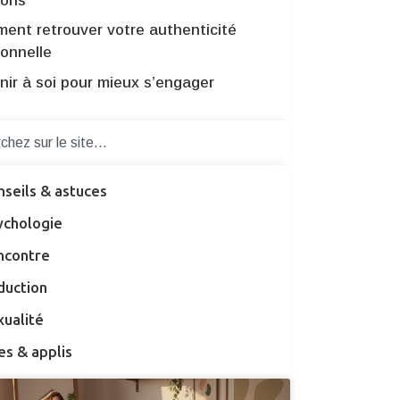
ions
ent retrouver votre authenticité
ionnelle
nir à soi pour mieux s’engager
nseils & astuces
ychologie
ncontre
duction
xualité
es & applis