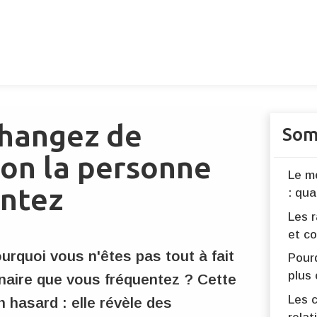
changez de
Som
lon la personne
Le m
entez
: qu
Les 
et co
rquoi vous n'êtes pas tout à fait
Pour
plus
naire que vous fréquentez ? Cette
Les 
 hasard : elle révèle des