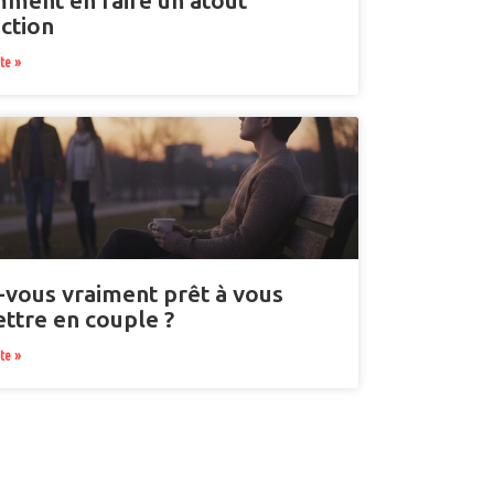
mment en faire un atout
ction
ite »
-vous vraiment prêt à vous
ttre en couple ?
ite »