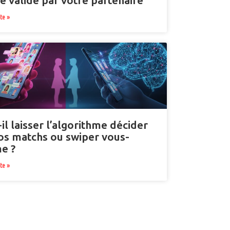
re validé par votre partenaire
ite »
-il laisser l’algorithme décider
os matchs ou swiper vous-
e ?
ite »