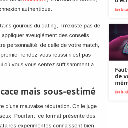
d’êt
onnexion authentique.
Lire la su
ins gourous du dating, il n’existe pas de
 à appliquer aveuglément des conseils
re personnalité, de celle de votre match,
 premier rendez-vous réussi n’est pas
celui où vous vous sentez suffisamment à
Faut
de v
mêm
ficace mais sous-estimé
Lire la su
re d’une mauvaise réputation. On le juge
sseux. Pourtant, ce format présente des
ataires expérimentés connaissent bien.