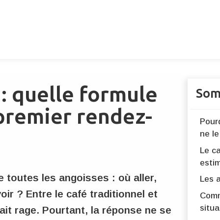
 : quelle formule
Som
 premier rendez-
Pour
ne le
Le ca
esti
e toutes les angoisses : où aller,
Les a
ir ? Entre le café traditionnel et
Comm
situa
 fait rage. Pourtant, la réponse ne se