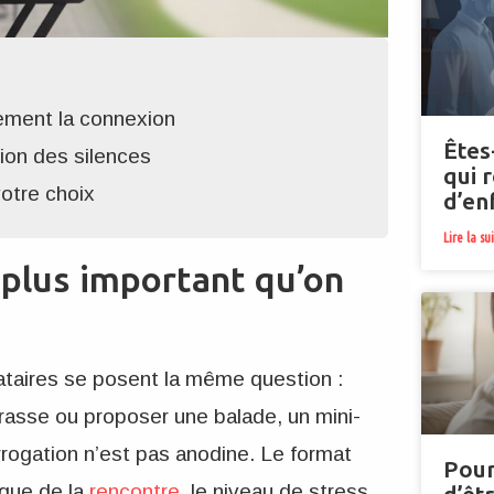
ement la connexion
Êtes
sion des silences
qui 
votre choix
d’en
Lire la su
 plus important qu’on
ataires se posent la même question :
rrasse ou proposer une balade, un mini-
rrogation n’est pas anodine. Le format
Pour
ique de la
rencontre
, le niveau de stress,