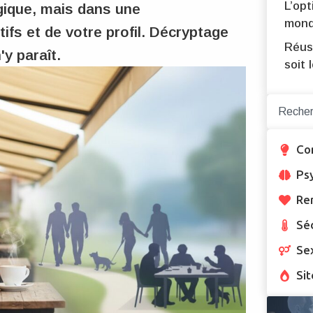
L’opt
gique, mais dans une
mon
ifs et de votre profil. Décryptage
Réus
'y paraît.
soit 
Co
Ps
Re
Sé
Se
Sit