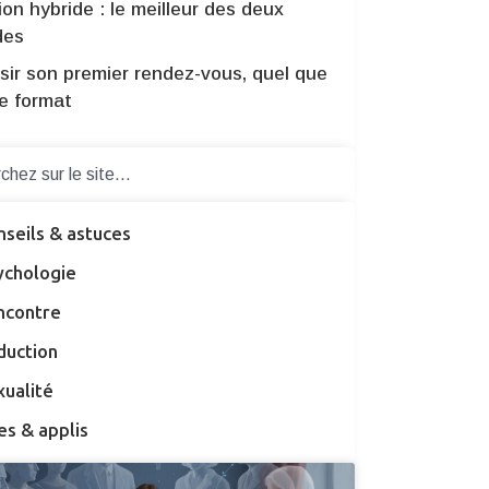
ion hybride : le meilleur des deux
des
sir son premier rendez-vous, quel que
le format
nseils & astuces
ychologie
ncontre
duction
xualité
es & applis