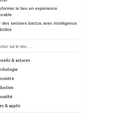
éter
former le lieu en expérience
rable
r des sentiers battus avec intelligence
btilité
nseils & astuces
ychologie
ncontre
duction
xualité
es & applis