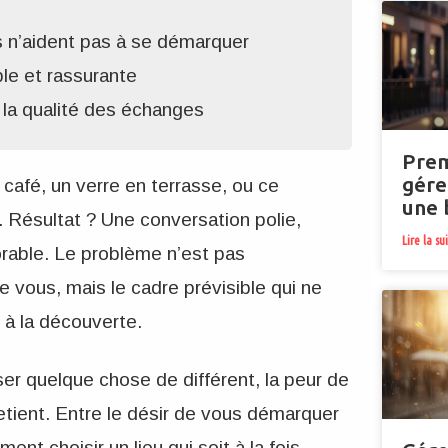
s n’aident pas à se démarquer
ble et rassurante
 la qualité des échanges
Prem
gére
n café, un verre en terrasse, ou ce
une 
. Résultat ? Une conversation polie,
Lire la su
rable. Le problème n’est pas
 vous, mais le cadre prévisible qui ne
 à la découverte.
r quelque chose de différent, la peur de
etient. Entre le désir de vous démarquer
ent choisir un lieu qui soit à la fois