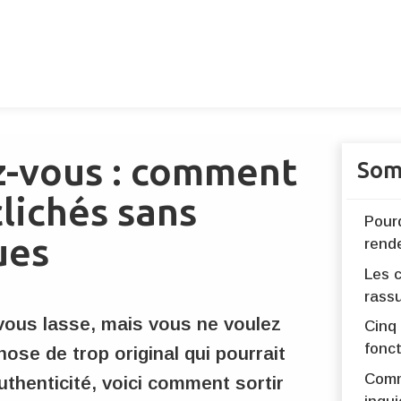
z-vous : comment
Som
clichés sans
Pourq
ues
rend
Les c
rass
vous lasse, mais vous ne voulez
Cinq 
fonc
ose de trop original qui pourrait
Comm
authenticité, voici comment sortir