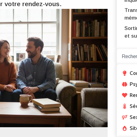
inqui
ir votre rendez-vous.
Trans
mémo
Sorti
et su
Co
Ps
Re
Sé
Se
Sit