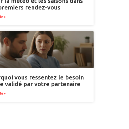
r la météo et les saisons dans
premiers rendez-vous
ite »
quoi vous ressentez le besoin
re validé par votre partenaire
ite »