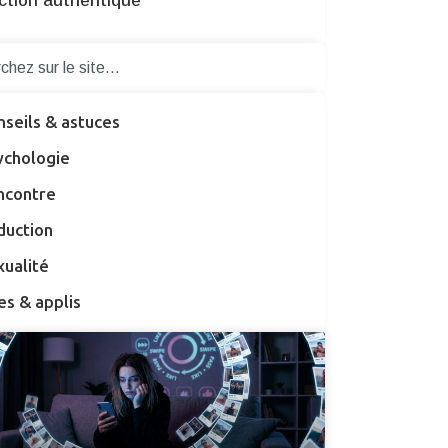
ction authentique
nseils & astuces
ychologie
ncontre
duction
xualité
es & applis