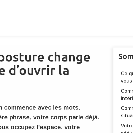
 posture change
Som
 d’ouvrir la
Ce q
vous
Comm
intér
on commence avec les mots.
Comm
situa
re phrase, votre corps parle déjà.
Votr
ous occupez l'espace, votre