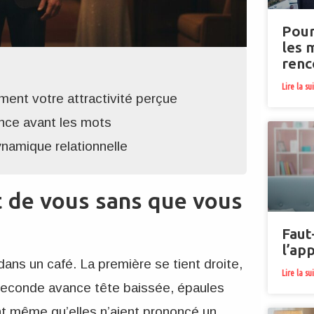
Pour
les 
renc
Lire la su
ment votre attractivité perçue
nce avant les mots
ynamique relationnelle
t de vous sans que vous
Faut
l’ap
ans un café. La première se tient droite,
Lire la su
 seconde avance tête baissée, épaules
nt même qu’elles n’aient prononcé un