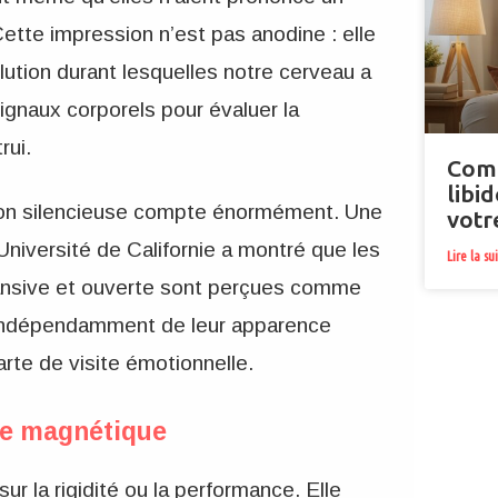
ette impression n’est pas anodine : elle
lution durant lesquelles notre cerveau a
ignaux corporels pour évaluer la
rui.
Comm
libi
ion silencieuse compte énormément. Une
votr
niversité de Californie a montré que les
Lire la su
nsive et ouverte sont perçues comme
s, indépendamment de leur apparence
arte de visite émotionnelle.
ure magnétique
r la rigidité ou la performance. Elle