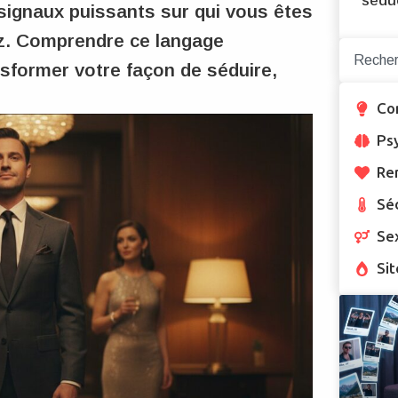
sédu
signaux puissants sur qui vous êtes
ez. Comprendre ce langage
nsformer votre façon de séduire,
Co
Ps
Re
Sé
Se
Sit