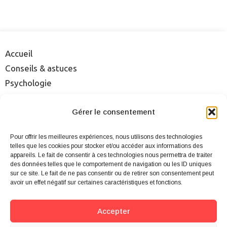
Accueil
Conseils & astuces
Psychologie
Rencontre
Séduction
Gérer le consentement
Sexualité
Pour offrir les meilleures expériences, nous utilisons des technologies
Sites & applis
telles que les cookies pour stocker et/ou accéder aux informations des
appareils. Le fait de consentir à ces technologies nous permettra de traiter
des données telles que le comportement de navigation ou les ID uniques
Mentions légales
sur ce site. Le fait de ne pas consentir ou de retirer son consentement peut
Qui sommes-nous ?
avoir un effet négatif sur certaines caractéristiques et fonctions.
Cookies
Plan du site
Accepter
Contact