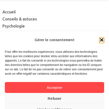
Accueil
Conseils & astuces
Psychologie
Rencontre
Séduction
Gérer le consentement
Sexualité
Pour offrir les meilleures expériences, nous utilisons des technologies
Sites & applis
telles que les cookies pour stocker et/ou accéder aux informations des
appareils. Le fait de consentir à ces technologies nous permettra de traiter
des données telles que le comportement de navigation ou les ID uniques
Mentions légales
sur ce site. Le fait de ne pas consentir ou de retirer son consentement peut
Qui sommes-nous ?
avoir un effet négatif sur certaines caractéristiques et fonctions.
Cookies
Plan du site
Accepter
Contact
Refuser