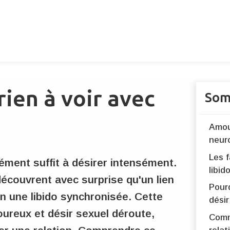
rien à voir avec
Som
Amou
neur
Les f
ément suffit à désirer intensément.
libid
écouvrent avec surprise qu'un lien
Pourq
ien une libido synchronisée. Cette
désir
ureux et désir sexuel déroute,
Comm