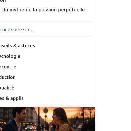
ion
r du mythe de la passion perpétuelle
nseils & astuces
ychologie
ncontre
duction
xualité
es & applis