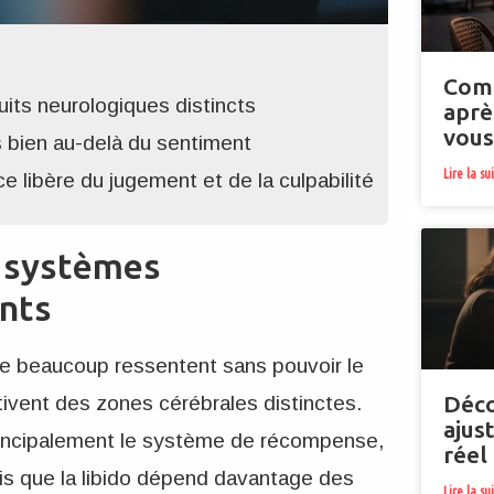
Comm
uits neurologiques distincts
aprè
vou
s bien au-delà du sentiment
Lire la su
libère du jugement et de la culpabilité
x systèmes
ents
e beaucoup ressentent sans pouvoir le
Déco
tivent des zones cérébrales distinctes.
ajus
rincipalement le système de récompense,
réel
ndis que la libido dépend davantage des
Lire la su