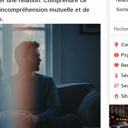
ser une relation. Comprendre ce
relat
'incompréhension mutuelle et de
Sorti
e.
Co
Ps
Re
Sé
Se
Sit