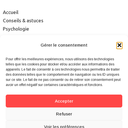
Accueil
Conseils & astuces
Psychologie
Rencontre
Séduction
Gérer le consentement
Sexualité
Pour offrir les meilleures expériences, nous utilisons des technologies
Sites & applis
telles que les cookies pour stocker et/ou accéder aux informations des
appareils. Le fait de consentir à ces technologies nous permettra de traiter
des données telles que le comportement de navigation ou les ID uniques
Mentions légales
sur ce site. Le fait de ne pas consentir ou de retirer son consentement peut
Qui sommes-nous ?
avoir un effet négatif sur certaines caractéristiques et fonctions.
Cookies
Plan du site
Accepter
Contact
Refuser
Voir les préférences