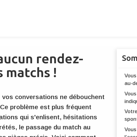
aucun rendez-
Som
 matchs !
Vous 
au-d
Vous
 vos conversations ne débouchent
indi
 Ce problème est plus fréquent
Votr
tions qui s'enlisent, hésitations
spon
prétés, le passage du match au
Vous 