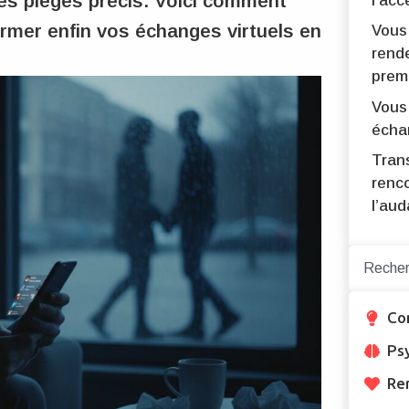
s pièges précis. Voici comment
l’acc
former enfin vos échanges virtuels en
Vous
rend
premi
Vous
écha
Tran
renc
l’au
Co
Ps
Re