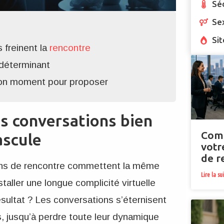
Sé
Se
Sit
 freinent la
rencontre
 déterminant
 bon moment pour proposer
es conversations bien
Comm
ascule
votr
de r
tions de rencontre commettent la même
Lire la su
nstaller une longue complicité virtuelle
ultat ? Les conversations s’éternisent
, jusqu’à perdre toute leur dynamique