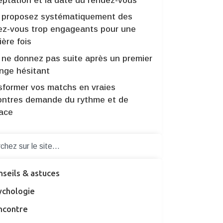
eptation et la date du rendez-vous
 proposez systématiquement des
ez-vous trop engageants pour une
ère fois
 ne donnez pas suite après un premier
nge hésitant
sformer vos matchs en vraies
ontres demande du rythme et de
dace
nseils & astuces
ychologie
ncontre