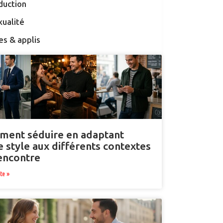
duction
xualité
es & applis
ent séduire en adaptant
e style aux différents contextes
encontre
ite »