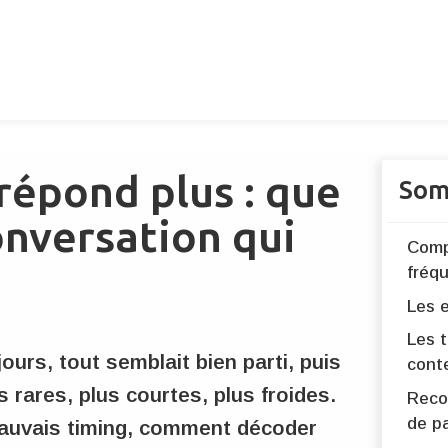
répond plus : que
Som
onversation qui
Compr
fréq
Les 
Les t
urs, tout semblait bien parti, puis
cont
 rares, plus courtes, plus froides.
Reco
de p
 mauvais timing, comment décoder