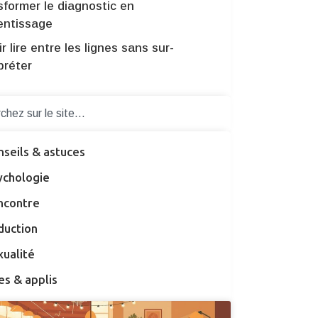
sformer le diagnostic en
entissage
r lire entre les lignes sans sur-
préter
nseils & astuces
ychologie
ncontre
duction
xualité
es & applis