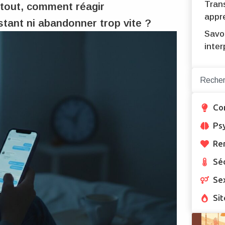
Tran
rtout, comment réagir
appr
stant ni abandonner trop vite ?
Savoi
inter
Co
Ps
Re
Sé
Se
Sit