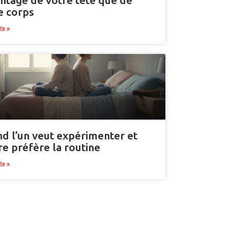
ntage de votre tête que de
e corps
ite »
d l’un veut expérimenter et
tre préfère la routine
ite »