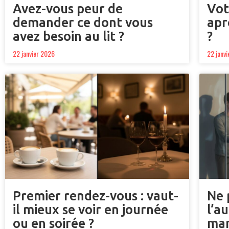
Avez-vous peur de
Vot
demander ce dont vous
apr
avez besoin au lit ?
?
22 janvier 2026
22 janv
Premier rendez-vous : vaut-
Ne 
il mieux se voir en journée
l’a
ou en soirée ?
man