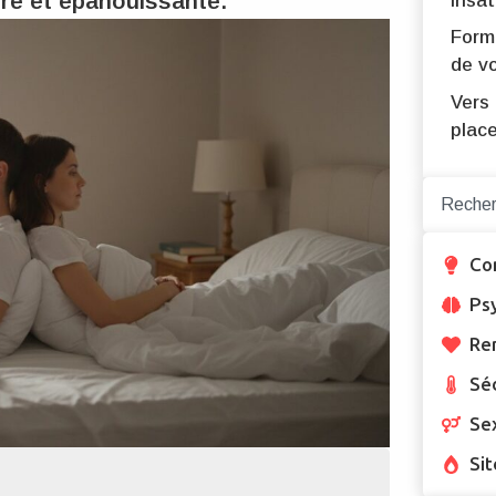
ère et épanouissante.
insa
Formu
de vo
Vers 
plac
Co
Ps
Re
Sé
Se
Sit