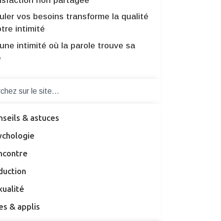
tisfaction non partagée
ler vos besoins transforme la qualité
tre intimité
une intimité où la parole trouve sa
e
nseils & astuces
ychologie
ncontre
duction
xualité
es & applis