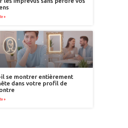
r les imprévus sans perdre vos
ens
ite »
-il se montrer entièrement
ête dans votre profil de
ontre
ite »