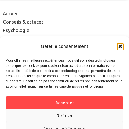
Accueil
Conseils & astuces
Psychologie
Rencontre
Gérer le consentement
Séduction
Sexualité
Pour offrir les meilleures expériences, nous utilisons des technologies
Sites & applis
telles que les cookies pour stocker et/ou accéder aux informations des
appareils. Le fait de consentir à ces technologies nous permettra de traiter
des données telles que le comportement de navigation ou les ID uniques
Mentions légales
sur ce site. Le fait de ne pas consentir ou de retirer son consentement peut
Qui sommes-nous ?
avoir un effet négatif sur certaines caractéristiques et fonctions.
Cookies
Plan du site
Accepter
Contact
Refuser
Voir les préférences